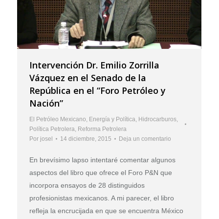
Intervención Dr. Emilio Zorrilla
Vázquez en el Senado de la
República en el “Foro Petróleo y
Nación”
El Petróleo Mexicano
,
Energía y Política
,
Hidrocarburos
,
Política Petrolera
,
Reforma Petrolera
Por
josel
14 diciembre, 2015
Deja un comentario
En brevísimo lapso intentaré comentar algunos
aspectos del libro que ofrece el Foro P&N que
incorpora ensayos de 28 distinguidos
profesionistas mexicanos. A mi parecer, el libro
refleja la encrucijada en que se encuentra México