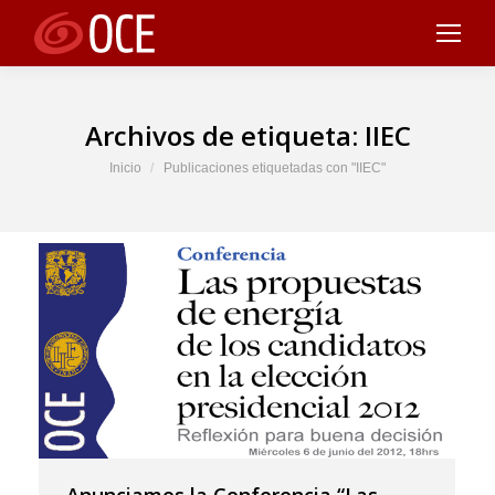
Archivos de etiqueta:
IIEC
Estás aquí:
Inicio
Publicaciones etiquetadas con "IIEC"
Anunciamos la Conferencia “Las