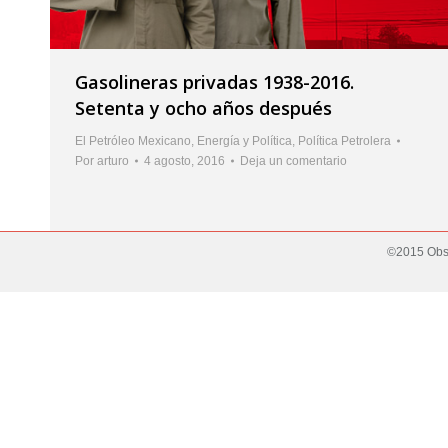
Gasolineras privadas 1938-2016.
Setenta y ocho años después
El Petróleo Mexicano
,
Energía y Política
,
Política Petrolera
Por
arturo
4 agosto, 2016
Deja un comentario
©2015 Obse