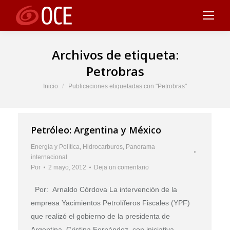
Archivos de etiqueta:
Petrobras
Estás aquí:
Inicio
Publicaciones etiquetadas con "Petrobras"
Petróleo: Argentina y México
Energía y Política
,
Hidrocarburos
,
Panorama
internacional
Por
2 mayo, 2012
Deja un comentario
Por: Arnaldo Córdova La intervención de la
empresa Yacimientos Petrolíferos Fiscales (YPF)
que realizó el gobierno de la presidenta de
Argentina, Cristina Fernández, con iniciativa