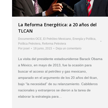
La Reforma Energética: a 20 años del
TLCAN
Documentos OCE
,
El Petróleo Mexicano
,
Energía y Política
,
Política Petrolera
,
Reforma Petrolera
Por
josel
18 junio, 2015
Deja un comentario
La visita del presidente estadounidense Barack Obama
a México, en mayo de 2013, fue la ocasión para
buscar el acceso al petróleo y gas mexicano,
amparado en el argumento de los 20 años del tlcan,
bajo “la necesidad” de su relanzamiento. Cabilderos
nacionales y extranjeros se dieron a la tarea de
elaborar la estrategia para…