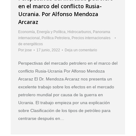
en el marco del conflicto Rusia-
Ucrania. Por Alfonso Mendoza
Arcaraz
Economía
,
Energía y Política
,
Hidrocarburos
,
Panorama
internacional
,
Política Petrolera
,
Precios internacionales
de energéticos
Por
jose
17 junio, 2022
Deja un comentario
Perspectivas del mercado petrolero en el marco del
conflicto Rusia-Ucrania Por Alfonso Mendoza
Arcaraz El Dr. Mendoza Arcaraz nos presenta un
excelente trabajo sobre los efectos en el mercado
petrolero mundial por causa de la guerra en
Ucrania. El trabajo empieza por una explicación
sobre Clasificación de los tipos de petróleo para
centrarse después en…