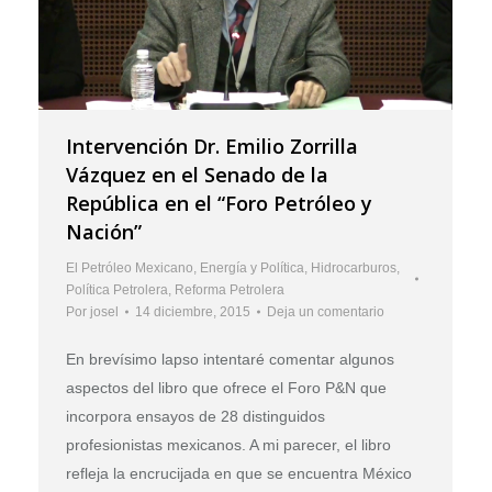
Intervención Dr. Emilio Zorrilla
Vázquez en el Senado de la
República en el “Foro Petróleo y
Nación”
El Petróleo Mexicano
,
Energía y Política
,
Hidrocarburos
,
Política Petrolera
,
Reforma Petrolera
Por
josel
14 diciembre, 2015
Deja un comentario
En brevísimo lapso intentaré comentar algunos
aspectos del libro que ofrece el Foro P&N que
incorpora ensayos de 28 distinguidos
profesionistas mexicanos. A mi parecer, el libro
refleja la encrucijada en que se encuentra México