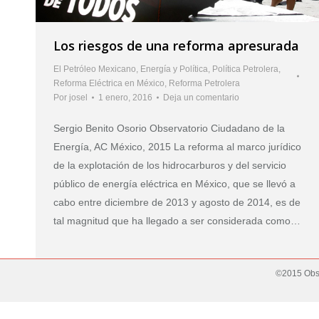
Los riesgos de una reforma apresurada
El Petróleo Mexicano
,
Energía y Política
,
Política Petrolera
,
Reforma Eléctrica en México
,
Reforma Petrolera
Por
josel
1 enero, 2016
Deja un comentario
Sergio Benito Osorio Observatorio Ciudadano de la
Energía, AC México, 2015 La reforma al marco jurídico
de la explotación de los hidrocarburos y del servicio
público de energía eléctrica en México, que se llevó a
cabo entre diciembre de 2013 y agosto de 2014, es de
tal magnitud que ha llegado a ser considerada como…
©2015 Obse