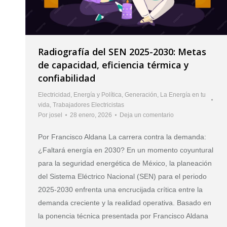
Radiografía del SEN 2025-2030: Metas
de capacidad, eficiencia térmica y
confiabilidad
Electricidad
,
Energía y Política
,
Generación
,
La Energía en tu
vida
,
Trabajadores Electricistas
Por
josel
28 enero, 2026
Deja un comentario
Por Francisco Aldana La carrera contra la demanda:
¿Faltará energía en 2030? En un momento coyuntural
para la seguridad energética de México, la planeación
del Sistema Eléctrico Nacional (SEN) para el periodo
2025-2030 enfrenta una encrucijada crítica entre la
demanda creciente y la realidad operativa. Basado en
la ponencia técnica presentada por Francisco Aldana