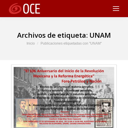
Archivos de etiqueta:
UNAM
Estás aquí:
Inicio
Publicaciones etiquetadas con "UNAM"