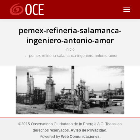
pemex-refineria-salamanca-
ingeniero-antonio-amor
Estás aquí:
Inicio
pemex-refineria-salamanca-ingeniero-antonio-amor
©2015 Observatorio Ciudadano de la Energía A.C. Todos los
derechos reservados.
Aviso de Privacidad
.
Powered by
Web Comunicaciones
.