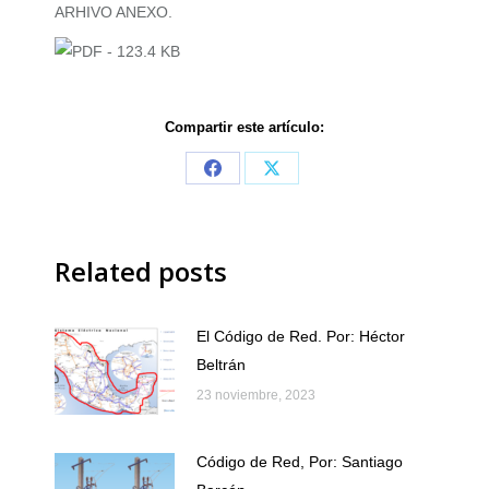
ARHIVO ANEXO.
Compartir este artículo:
Share
Share
on
on
Facebook
X
Related posts
El Código de Red. Por: Héctor
Beltrán
23 noviembre, 2023
Código de Red, Por: Santiago