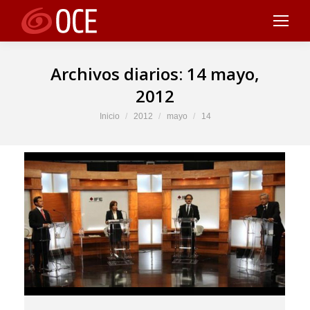
Archivos diarios:
14 mayo,
2012
Estás aquí:
Inicio
2012
mayo
14