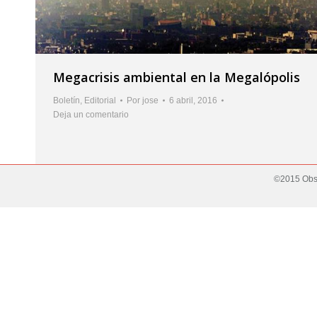
Megacrisis ambiental en la Megalópolis
Boletín
,
Editorial
Por
jose
6 abril, 2016
Deja un comentario
©2015 Obse