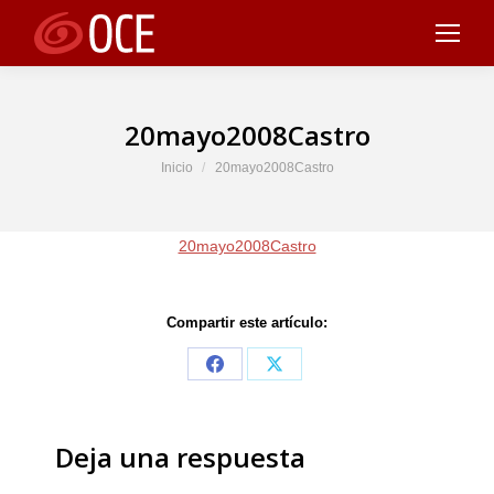
20mayo2008Castro
Estás aquí:
Inicio
20mayo2008Castro
20mayo2008Castro
Compartir este artículo:
Share
Share
on
on
Facebook
X
Deja una respuesta