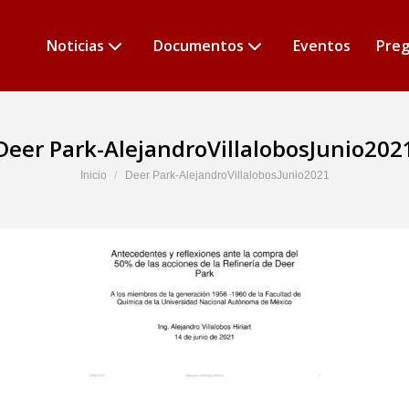
Noticias
Documentos
Eventos
Preg
Deer Park-AlejandroVillalobosJunio202
Estás aquí:
Inicio
Deer Park-AlejandroVillalobosJunio2021