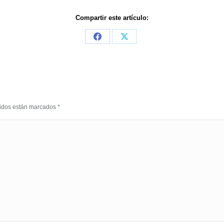
Compartir este artículo:
Share
Share
on
on
Facebook
X
eridos están marcados
*