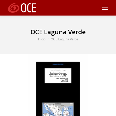
OCE Laguna Verde
Estás aquí:
Inicio
OCE Laguna Verde