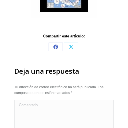
Compartir este artículo:
Share
Share
on
on
Facebook
X
Deja una respuesta
Tu dirección de correo electrónico no será publicada. Los
campos requeridos están marcados
*
Comentario