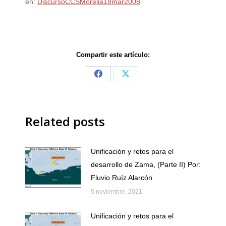
en:
DiscursoCCSMorelia18mar2008
Compartir este artículo:
Share
Share
on
on
Facebook
X
Related posts
Unificación y retos para el
desarrollo de Zama, (Parte II) Por:
Fluvio Ruíz Alarcón
5 noviembre, 2021
Unificación y retos para el