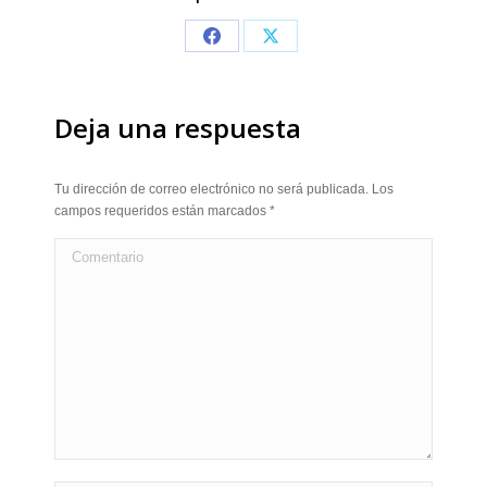
Share
Share
on
on
Facebook
X
Deja una respuesta
Tu dirección de correo electrónico no será publicada. Los
campos requeridos están marcados
*
Comentario