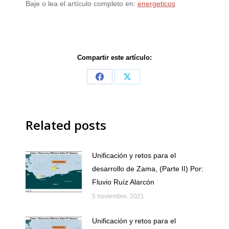
Baje o lea el artículo completo en:
energeticos
Compartir este artículo:
Share
Share
on
on
Facebook
X
Related posts
Unificación y retos para el
desarrollo de Zama, (Parte II) Por:
Fluvio Ruíz Alarcón
5 noviembre, 2021
Unificación y retos para el