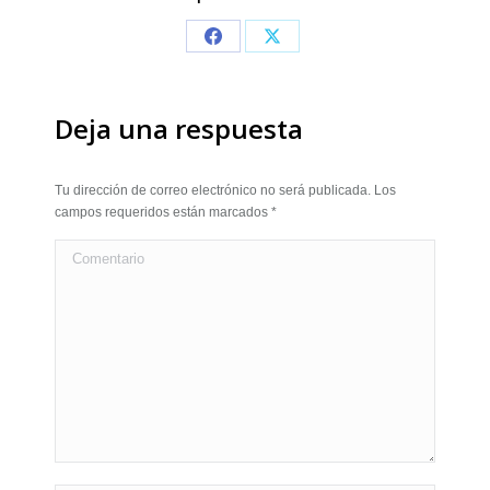
Share
Share
on
on
Facebook
X
Deja una respuesta
Tu dirección de correo electrónico no será publicada. Los
campos requeridos están marcados
*
Comentario