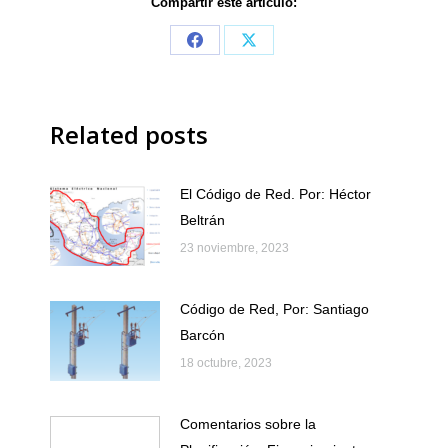
Compartir este artículo:
Share
Share
on
on
Facebook
X
Related posts
El Código de Red. Por: Héctor
Beltrán
23 noviembre, 2023
Código de Red, Por: Santiago
Barcón
18 octubre, 2023
Comentarios sobre la