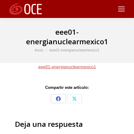
eee01-
energianuclearmexico1
Estás aquí:
Inicio
eee01-energianuclearmexico1
eee01-energianuclearmexico1
Compartir este artículo:
Share
Share
on
on
Facebook
X
Deja una respuesta