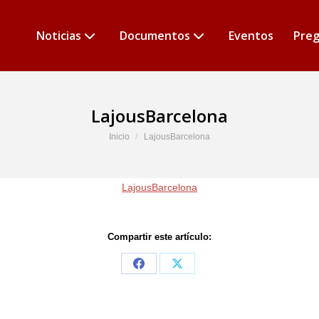
Noticias
Documentos
Eventos
Preg
LajousBarcelona
Estás aquí:
Inicio
LajousBarcelona
LajousBarcelona
Compartir este artículo:
Share
Share
on
on
Facebook
X