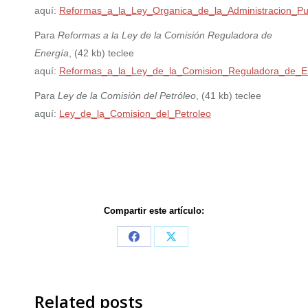
aquí:
Reformas_a_la_Ley_Organica_de_la_Administracion_Pu
Para
Reformas a la Ley de la Comisión Reguladora de
Energía
, (42 kb) teclee
aquí:
Reformas_a_la_Ley_de_la_Comision_Reguladora_de_E
Para
Ley de la Comisión del Petróleo
, (41 kb) teclee
aquí:
Ley_de_la_Comision_del_Petroleo
Compartir este artículo:
Share
Share
on
on
Facebook
X
Related posts