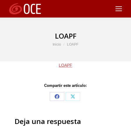
LOAPF
Estás aquí:
Inicio
LOAPF
LOAPF
Compartir este artículo:
Share
Share
on
on
Facebook
X
Deja una respuesta