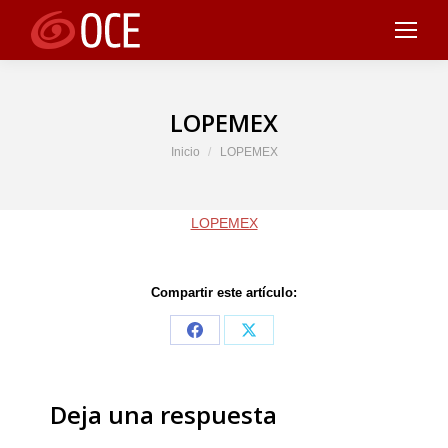
LOPEMEX
Estás aquí:
Inicio
LOPEMEX
LOPEMEX
Compartir este artículo:
Share
Share
on
on
Facebook
X
Deja una respuesta