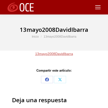
13mayo2008DavidIbarra
Estás aquí:
Inicio
13mayo2008DavidIbarra
13mayo2008DavidIbarra
Compartir este artículo:
Share
Share
on
on
Facebook
X
Deja una respuesta