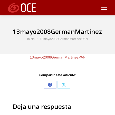
13mayo2008GermanMartinezPAN
Estás aquí:
Inicio
13mayo2008GermanMartinezPAN
13mayo2008GermanMartinezPAN
Compartir este artículo:
Share
Share
on
on
Facebook
X
Deja una respuesta