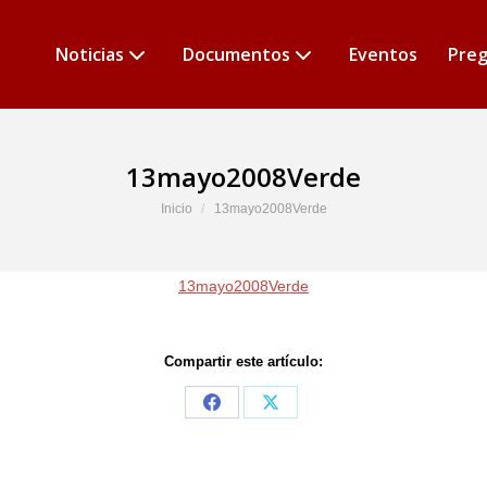
Noticias
Documentos
Eventos
Preg
13mayo2008Verde
Estás aquí:
Inicio
13mayo2008Verde
13mayo2008Verde
Compartir este artículo:
Share
Share
on
on
Facebook
X