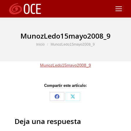
MunozLedo15mayo2008_9
Estás aquí:
Inicio
MunozLedo15mayo2008_9
MunozLedo15mayo2008_9
Compartir este artículo:
Share
Share
on
on
Facebook
X
Deja una respuesta