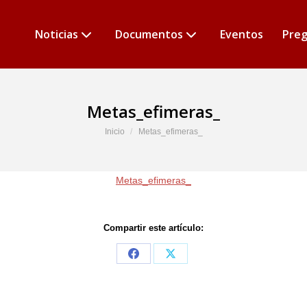
Noticias
Documentos
Eventos
Preg
Metas_efimeras_
Estás aquí:
Inicio
Metas_efimeras_
Metas_efimeras_
Compartir este artículo:
Share
Share
on
on
Facebook
X