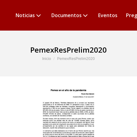
Noticias
Documentos
Eventos
Preg
PemexResPrelim2020
Estás aquí:
Inicio
PemexResPrelim2020