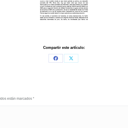
Compartir este artículo:
Share
Share
on
on
Facebook
X
eridos están marcados
*