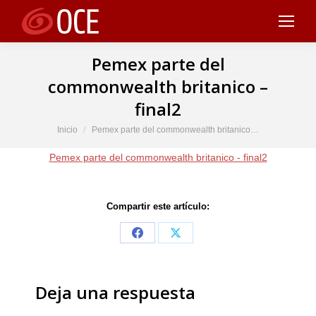
Pemex parte del
commonwealth britanico –
final2
Estás aquí:
Inicio
Pemex parte del commonwealth britanico…
Pemex parte del commonwealth britanico - final2
Compartir este artículo:
Share
Share
on
on
Facebook
X
Deja una respuesta