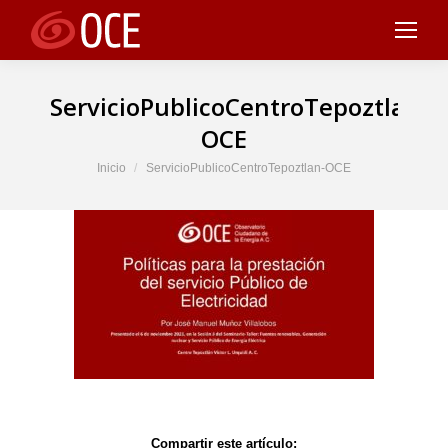
ServicioPublicoCentroTepoztlan-
OCE
Estás aquí:
Inicio
ServicioPublicoCentroTepoztlan-OCE
Compartir este artículo: