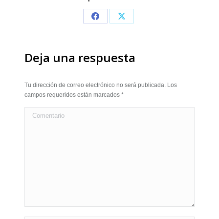
Share
Share
on
on
Facebook
X
Deja una respuesta
Tu dirección de correo electrónico no será publicada. Los
campos requeridos están marcados
*
Comentario