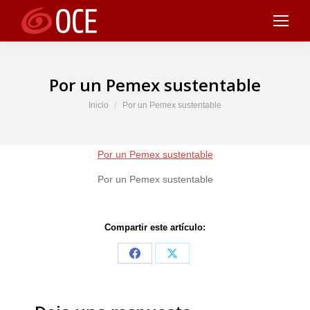
Por un Pemex sustentable
Estás aquí:
Inicio
Por un Pemex sustentable
Por un Pemex sustentable
Por un Pemex sustentable
Compartir este artículo:
Share
Share
on
on
Facebook
X