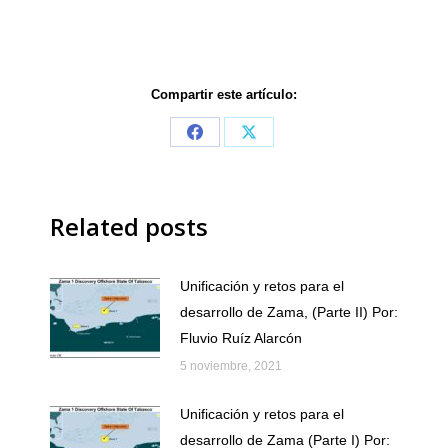
Compartir este artículo:
Share
Share
on
on
Facebook
X
Related posts
Unificación y retos para el
desarrollo de Zama, (Parte II) Por:
Fluvio Ruíz Alarcón
5 noviembre, 2021
Unificación y retos para el
desarrollo de Zama (Parte I) Por: