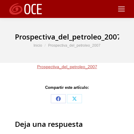
Prospectiva_del_petroleo_2007
Estás aquí:
Inicio
Prospectiva_del_petroleo_2007
Prospectiva_del_petroleo_2007
Compartir este artículo:
Share
Share
on
on
Facebook
X
Deja una respuesta