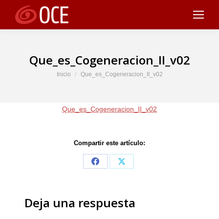
Que_es_Cogeneracion_II_v02
Estás aquí:
Inicio
Que_es_Cogeneracion_II_v02
Que_es_Cogeneracion_II_v02
Compartir este artículo:
Share
Share
on
on
Facebook
X
Deja una respuesta