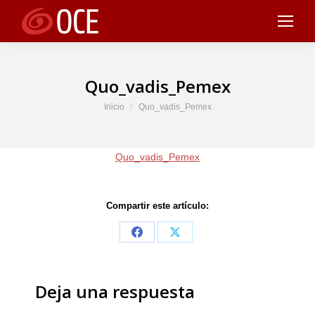
Quo_vadis_Pemex
Estás aquí:
Inicio
Quo_vadis_Pemex
Quo_vadis_Pemex
Compartir este artículo:
Share
Share
on
on
Facebook
X
Deja una respuesta