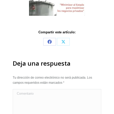
Compartir este artículo:
Share
Share
on
on
Facebook
X
Deja una respuesta
Tu dirección de correo electrónico no será publicada. Los
campos requeridos están marcados
*
Comentario