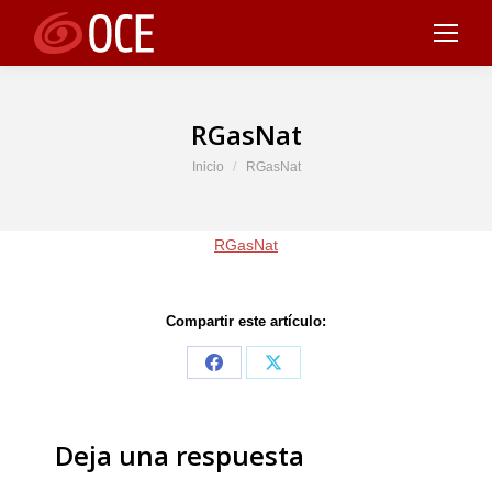
RGasNat
Estás aquí:
Inicio
RGasNat
RGasNat
Compartir este artículo:
Share
Share
on
on
Facebook
X
Deja una respuesta