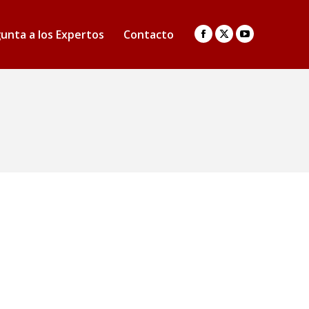
unta a los Expertos
Contacto
Facebook
X
YouTube
page
page
page
opens
opens
opens
in
in
in
new
new
new
window
window
window