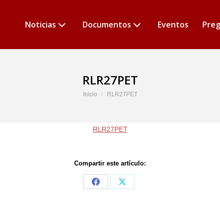
Noticias
Documentos
Eventos
Preg
RLR27PET
Estás aquí:
Inicio
RLR27PET
RLR27PET
Compartir este artículo:
Share
Share
on
on
Facebook
X