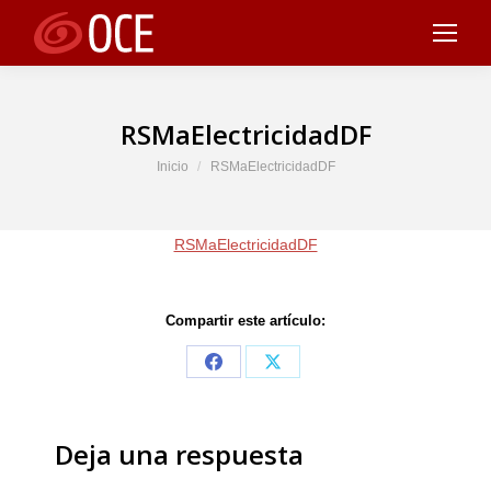
RSMaElectricidadDF
Estás aquí:
Inicio
RSMaElectricidadDF
RSMaElectricidadDF
Compartir este artículo:
Share
Share
on
on
Facebook
X
Deja una respuesta