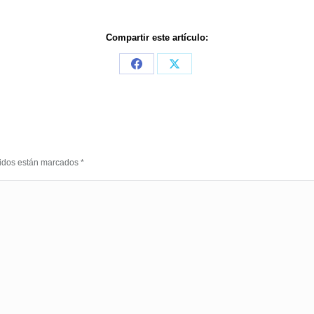
Compartir este artículo:
Share
Share
on
on
Facebook
X
eridos están marcados
*