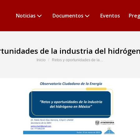
Noticias
Documentos
Eventos
Preg
rtunidades de la industria del hidróge
Estás aquí:
Inicio
Retos y oportunidades de la…