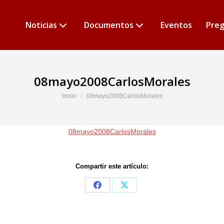
Noticias
Documentos
Eventos
Preg
08mayo2008CarlosMorales
Estás aquí:
Inicio
08mayo2008CarlosMorales
08mayo2008CarlosMorales
Compartir este artículo:
Share
Share
on
on
Facebook
X