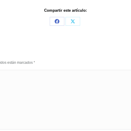
Compartir este artículo:
Share
Share
on
on
Facebook
X
eridos están marcados
*