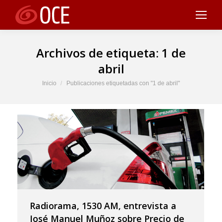
Archivos de etiqueta:
1 de
abril
Estás aquí:
Inicio
Publicaciones etiquetadas con "1 de abril"
Radiorama, 1530 AM, entrevista a
José Manuel Muñoz sobre Precio de