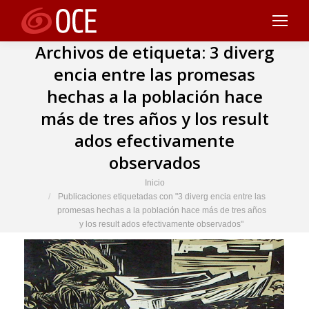
Archivos de etiqueta:
3 diverg
encia entre las promesas
hechas a la población hace
más de tres años y los result
ados efectivamente
observados
Estás aquí:
Inicio
Publicaciones etiquetadas con "3 diverg encia entre las
promesas hechas a la población hace más de tres años
y los result ados efectivamente observados"