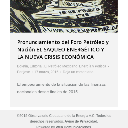
Pronunciamiento del Foro Petróleo y
Nación EL SAQUEO ENERGÉTICO Y
LA NUEVA CRISIS ECONÓMICA
Boletín
,
Editorial
,
El Petróleo Mexicano
,
Energía y Política
Por
jose
17 marzo, 2016
Deja un comentario
El empeoramiento de la situación de las finanzas
nacionales desde finales de 2015
©2015 Observatorio Ciudadano de la Energía A.C. Todos los
derechos reservados.
Aviso de Privacidad
.
Powered by
Web Comunicaciones
.