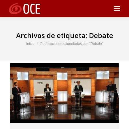
Archivos de etiqueta:
Debate
Estás aquí:
Inicio
Publicaciones etiquetadas con "Debate"